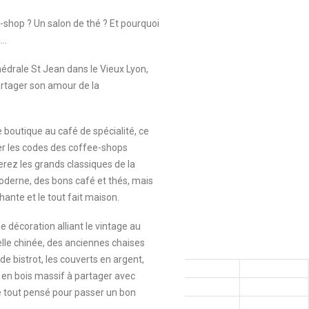
-shop ? Un salon de thé ? Et pourquoi
a…
hédrale St Jean dans le Vieux Lyon,
rtager son amour de la
de boutique au café de spécialité, ce
er les codes des coffee-shops
erez les grands classiques de la
oderne, des bons café et thés, mais
hante et le tout fait maison.
e décoration alliant le vintage au
lle chinée, des anciennes chaises
 de bistrot, les couverts en argent,
en bois massif à partager avec
e tout pensé pour passer un bon